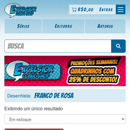
R$
0
Entrar
,00
Séries
Editoras
Autores
Procure por título da revista, personagem, série, escritor,
desenhista, arte-finalista, colorista
Franco de Rosa
Desenhista:
Exibindo um único resultado