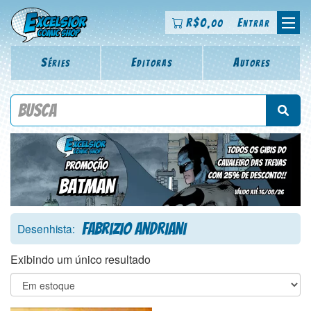
R$
0
Entrar
,00
Séries
Editoras
Autores
Procure por título da revista, personagem, série, escritor,
desenhista, arte-finalista, colorista
Fabrizio Andriani
Desenhista:
Exibindo um único resultado