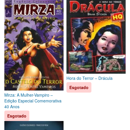
Hora do Terror – Drácula
Esgotado
Mirza: A Mulher-Vampiro –
Edição Especial Comemorativa
40 Anos
Esgotado