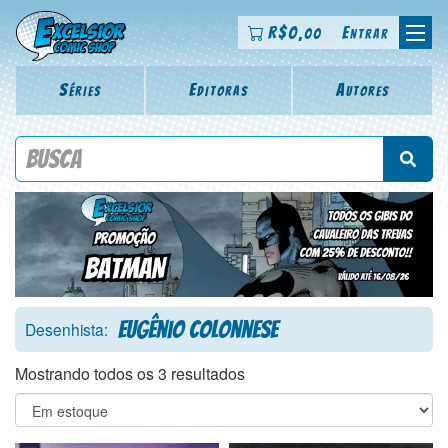
R$
0
Entrar
,00
Séries
Editoras
Autores
Procure por título da revista, personagem, série, escritor,
desenhista, arte-finalista, colorista
Eugênio Colonnese
Desenhista:
Mostrando todos os 3 resultados