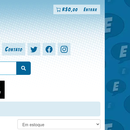
R$
0
Entrar
,00
Contato
a, colorista