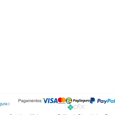
Pagamentos:
ura ℹ️