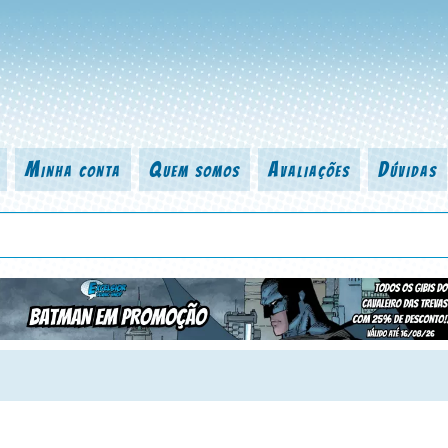
Minha conta
Quem somos
Avaliações
Dúvidas
 título da revista, personagem, série, escritor, desenhista, arte-finalist