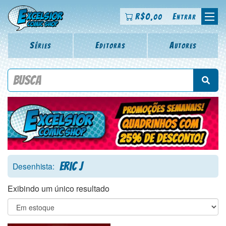
R$
0
Entrar
,00
Séries
Editoras
Autores
Procure por título da revista, personagem, série, escritor,
desenhista, arte-finalista, colorista
Eric J
Desenhista:
Exibindo um único resultado