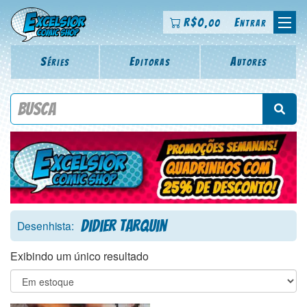
R$
0
Entrar
,00
Séries
Editoras
Autores
Procure por título da revista, personagem, série, escritor,
desenhista, arte-finalista, colorista
Didier Tarquin
Desenhista:
Exibindo um único resultado