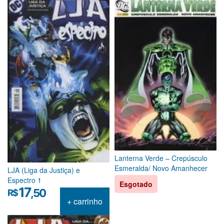
Lanterna Verde – Crepúsculo
Esmeralda/ Novo Amanhecer
LJA (Liga da Justiça) e
Espectro 1
Esgotado
17
,50
R$
+ carrinho