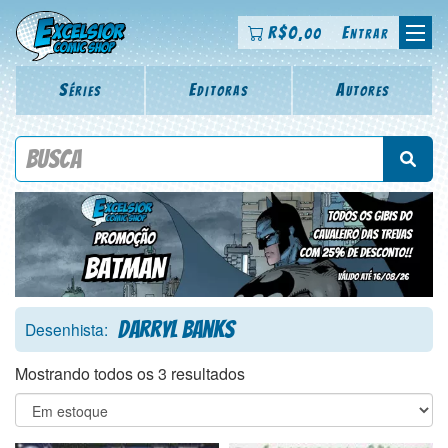
R$
0
Entrar
,00
Séries
Editoras
Autores
Procure por título da revista, personagem, série, escritor,
desenhista, arte-finalista, colorista
Darryl Banks
Desenhista:
Mostrando todos os 3 resultados