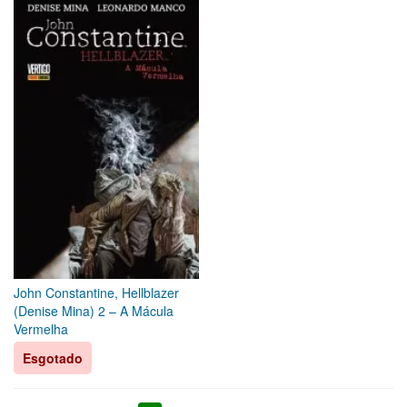
John Constantine, Hellblazer
(Denise Mina) 2 – A Mácula
Vermelha
Esgotado