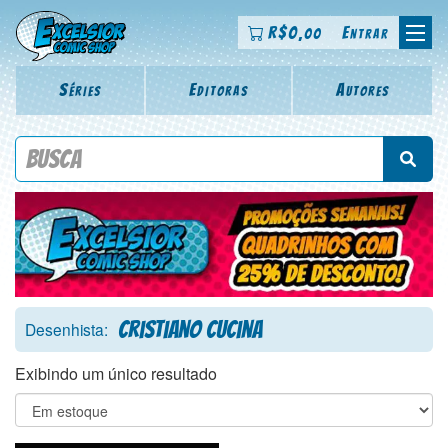
R$
0
Entrar
,00
Séries
Editoras
Autores
Procure por título da revista, personagem, série, escritor,
desenhista, arte-finalista, colorista
Cristiano Cucina
Desenhista:
Exibindo um único resultado