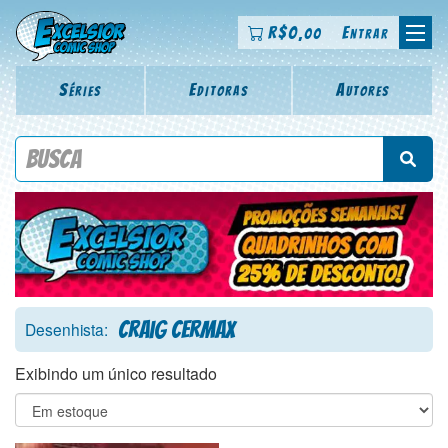
R$
0
Entrar
,00
Séries
Editoras
Autores
Procure por título da revista, personagem, série, escritor,
desenhista, arte-finalista, colorista
Craig Cermax
Desenhista:
Exibindo um único resultado