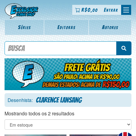
R$
0
Entrar
,00
Séries
Editoras
Autores
Procure por título da revista, personagem, série, escritor,
desenhista, arte-finalista, colorista
Clarence Lansang
Desenhista:
Mostrando todos os 2 resultados