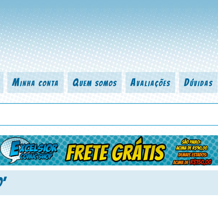
Minha conta
Quem somos
Avaliações
Dúvidas
 título da revista, personagem, série, escritor, desenhista, arte-finalist
’