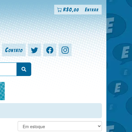
R$
0
Entrar
,00
Contato
a, colorista