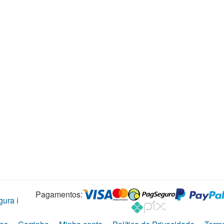
Pagamentos:
ura ℹ️