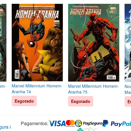
Marvel Millennium Homem-
em-
Marvel Millennium Homem-
Nov
Aranha 74
Aranha 75
Mar
Esgotado
Esgotado
E
Pagamentos:
ura ℹ️