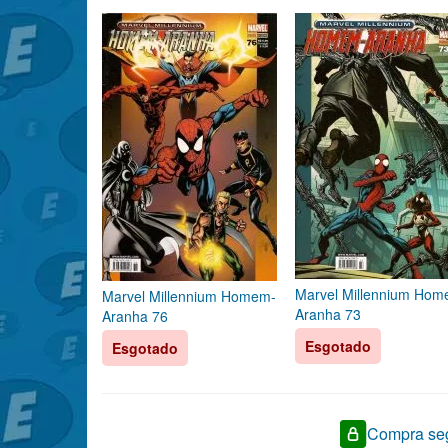
Marvel Millennium Hom
Marvel Millennium Homem-
Aranha 73
Aranha 76
Esgotado
Esgotado
Compra seg