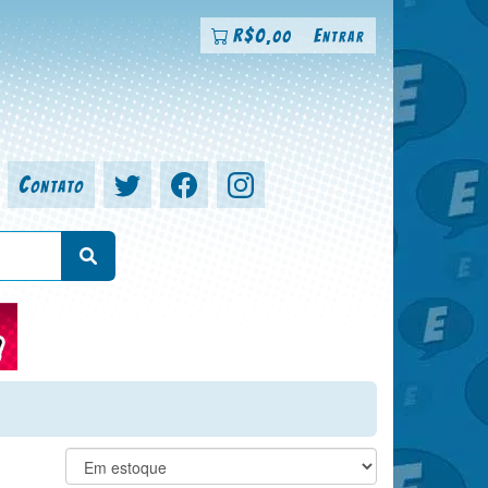
R$
0
Entrar
,00
Contato
a, colorista