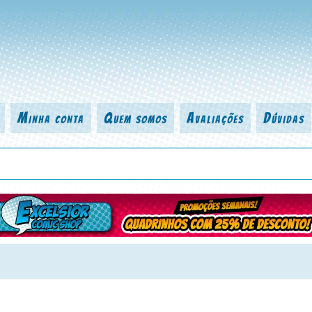
Minha conta
Quem somos
Avaliações
Dúvidas
 título da revista, personagem, série, escritor, desenhista, arte-finalist