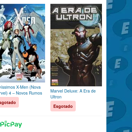
íssimos X-Men (Nova
Marvel Deluxe: A Era de
vel) 4 – Novos Rumos
Ultron
sgotado
Esgotado