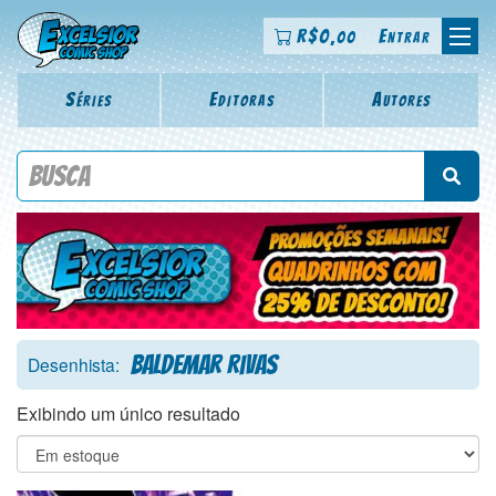
R$
0
Entrar
,00
Séries
Editoras
Autores
Procure por título da revista, personagem, série, escritor,
desenhista, arte-finalista, colorista
Baldemar Rivas
Desenhista:
Exibindo um único resultado