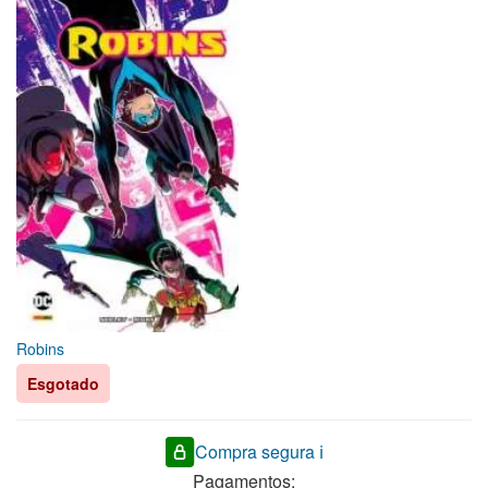
Robins
Esgotado
Compra segura ℹ️
Pagamentos: