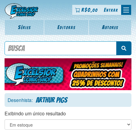
R$
0
Entrar
,00
Séries
Editoras
Autores
Procure por título da revista, personagem, série, escritor,
desenhista, arte-finalista, colorista
Arthur Pigs
Desenhista:
Exibindo um único resultado