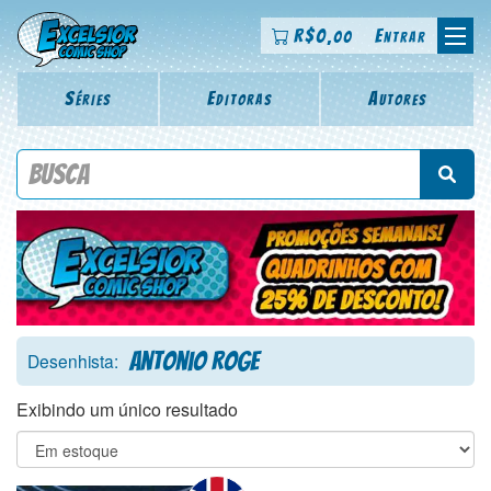
R$
0
Entrar
,00
Séries
Editoras
Autores
Procure por título da revista, personagem, série, escritor,
desenhista, arte-finalista, colorista
Antonio Roge
Desenhista:
Exibindo um único resultado