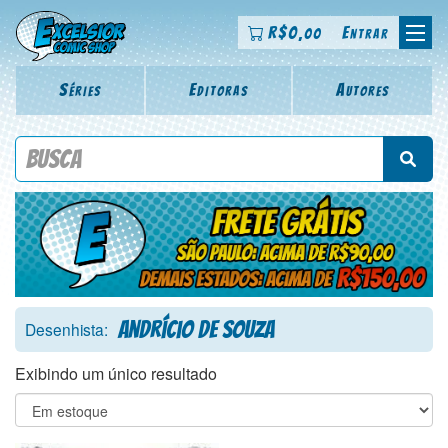
R$
0
Entrar
,00
Séries
Editoras
Autores
Procure por título da revista, personagem, série, escritor,
desenhista, arte-finalista, colorista
Andrício de Souza
Desenhista:
Exibindo um único resultado