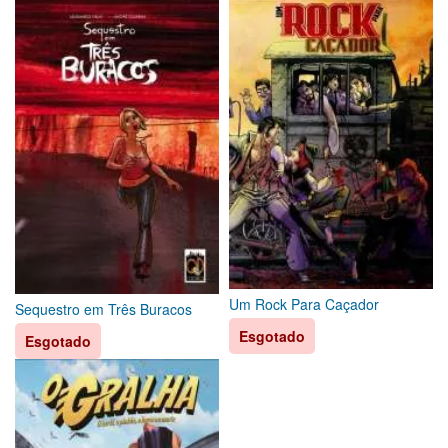
Um Rock Para Caçador
Sequestro em Três Buracos
Esgotado
Esgotado