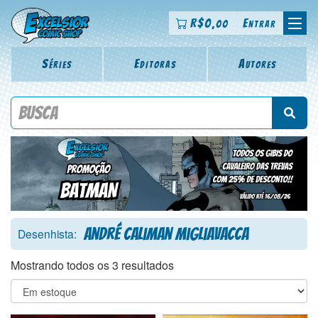
R$
0
Entrar
,00
Séries
Editoras
Autores
Procure por título da revista, personagem, série, escritor,
desenhista, arte-finalista, colorista
André Caliman Migliavacca
Desenhista:
Mostrando todos os 3 resultados