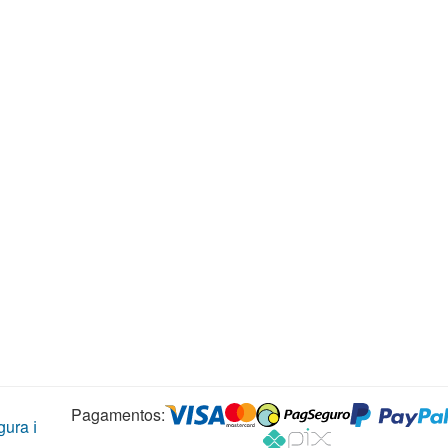
Pagamentos:
ura ℹ️