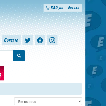
R$
0
Entrar
,00
Contato
a, colorista