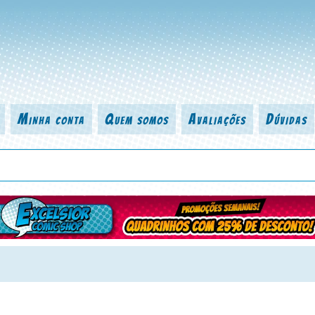
Minha conta
Quem somos
Avaliações
Dúvidas
 título da revista, personagem, série, escritor, desenhista, arte-finalist