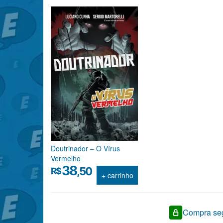
Doutrinador – O Vírus
Vermelho
38
,50
R$
+ carrinho
Compra seg