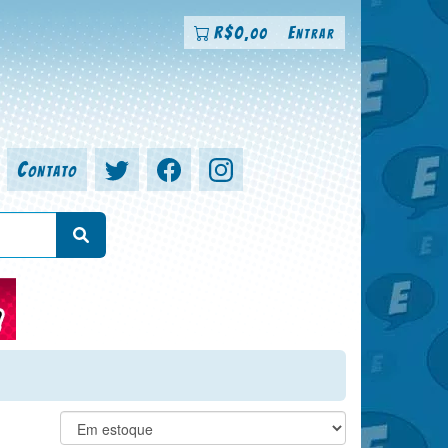
R$
0
Entrar
,00
Contato
a, colorista