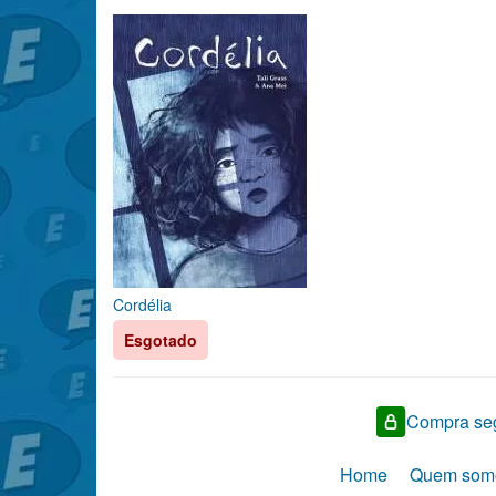
Cordélia
Esgotado
Compra seg
Home
Quem som