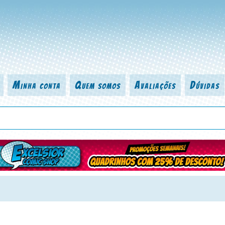
Minha conta
Quem somos
Avaliações
Dúvidas
 título da revista, personagem, série, escritor, desenhista, arte-finalist