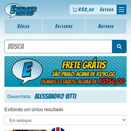
R$
0
Entrar
,00
Séries
Editoras
Autores
Procure por título da revista, personagem, série, escritor,
desenhista, arte-finalista, colorista
Alessandro Vitti
Desenhista:
Exibindo um único resultado