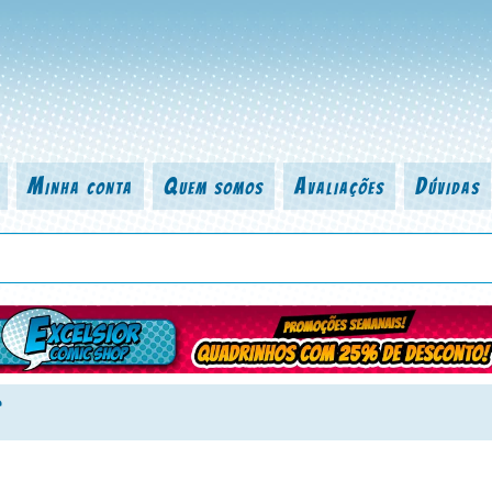
Minha conta
Quem somos
Avaliações
Dúvidas
 título da revista, personagem, série, escritor, desenhista, arte-finalist