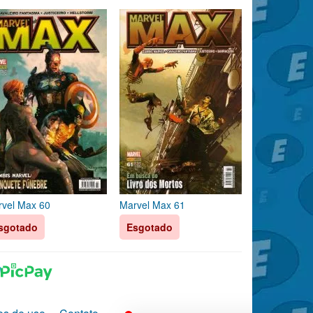
vel Max 60
Marvel Max 61
sgotado
Esgotado