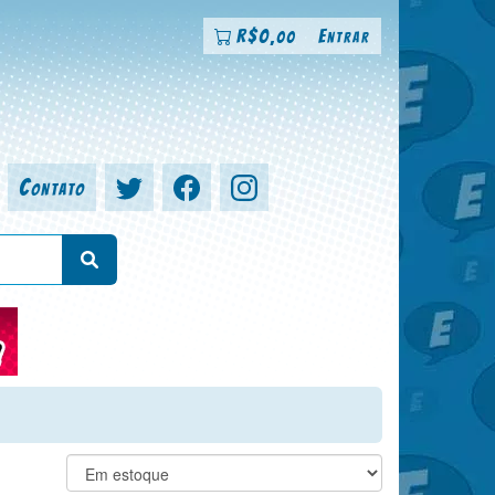
R$
0
Entrar
,00
Contato
a, colorista