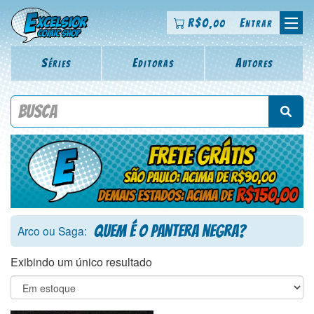
R$
0
Entrar
,00
Séries
Editoras
Autores
Procure por título da revista, personagem, série, escritor,
desenhista, arte-finalista, colorista
Quem é o pantera negra?
Arco ou Saga:
Exibindo um único resultado