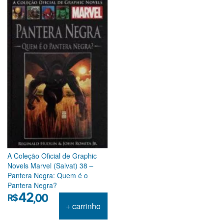
A Coleção Oficial de Graphic
Novels Marvel (Salvat) 38 –
Pantera Negra: Quem é o
Pantera Negra?
42
,00
R$
+ carrinho