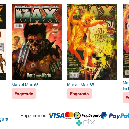
Mar
Marvel Max 63
Marvel Max 65
Inc
Esgotado
Esgotado
E
Pagamentos:
ura ℹ️