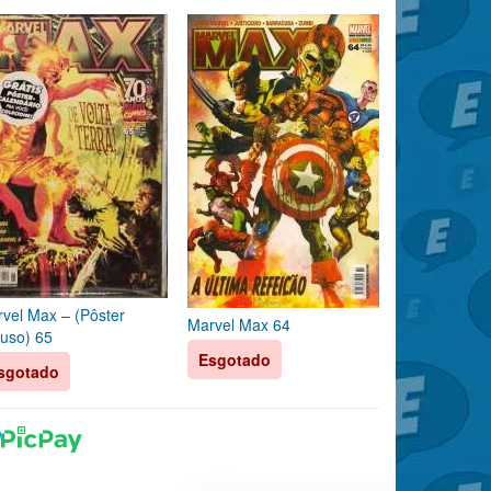
vel Max – (Pôster
Marvel Max 64
luso) 65
Esgotado
sgotado