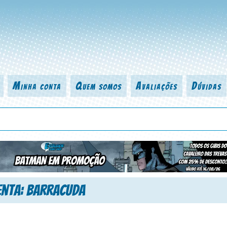
Minha conta
Quem somos
Avaliações
Dúvidas
 título da revista, personagem, série, escritor, desenhista, arte-finalist
enta: Barracuda