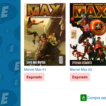
Marvel Max 61
Marvel Max 62
Esgotado
Esgotado
Compra seg