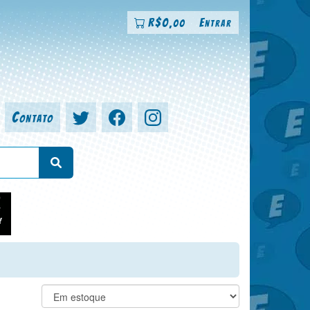
R$
0
Entrar
,00
Contato
a, colorista