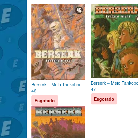
Berserk – Meio Tankob
Berserk – Meio Tankobon
47
46
Esgotado
Esgotado