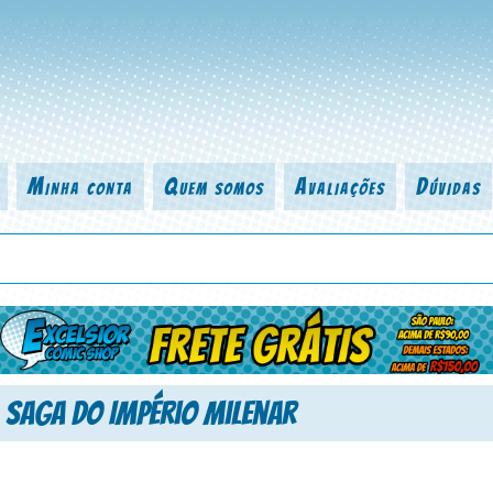
Minha conta
Quem somos
Avaliações
Dúvidas
 título da revista, personagem, série, escritor, desenhista, arte-finalist
 Saga do Império Milenar