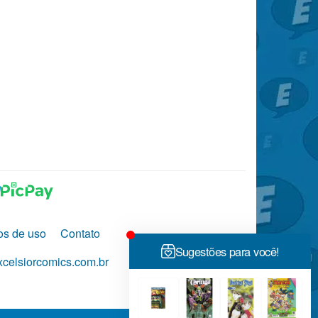
os de uso
Contato
celsiorcomics.com.br