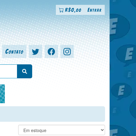
R$
0
Entrar
,00
Contato
a, colorista