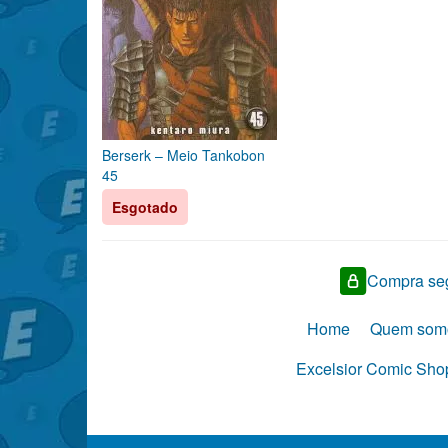
Berserk – Meio Tankobon
45
Esgotado
Compra seg
Home
Quem som
Excelsior Comic Shop