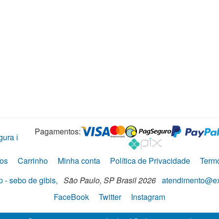
Pagamentos:
ura ℹ️
os
Carrinho
Minha conta
Política de Privacidade
Term
 - sebo de gibis,
São Paulo,
SP
Brasil
2026
atendimento@ex
FaceBook
Twitter
Instagram