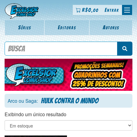
R$
0
Entrar
,00
Séries
Editoras
Autores
Procure por título da revista, personagem, série, escritor,
desenhista, arte-finalista, colorista
Hulk Contra o Mundo
Arco ou Saga:
Exibindo um único resultado