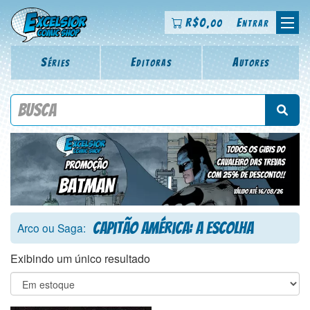
R$
0
Entrar
,00
Séries
Editoras
Autores
Procure por título da revista, personagem, série, escritor,
desenhista, arte-finalista, colorista
Capitão América: A Escolha
Arco ou Saga:
Exibindo um único resultado