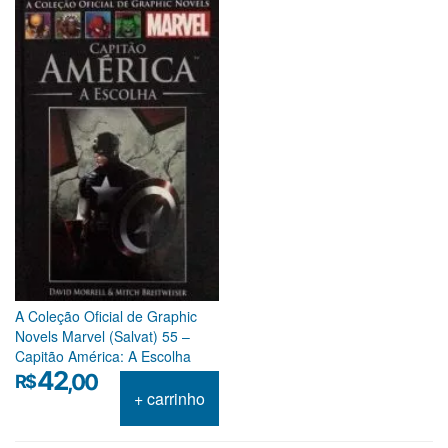
A Coleção Oficial de Graphic
Novels Marvel (Salvat) 55 –
Capitão América: A Escolha
42
,00
R$
+ carrinho