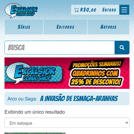
R$
0
Entrar
,00
Séries
Editoras
Autores
Procure por título da revista, personagem, série, escritor,
desenhista, arte-finalista, colorista
A Invasão de Esmaga-Aranhas
Arco ou Saga:
Exibindo um único resultado